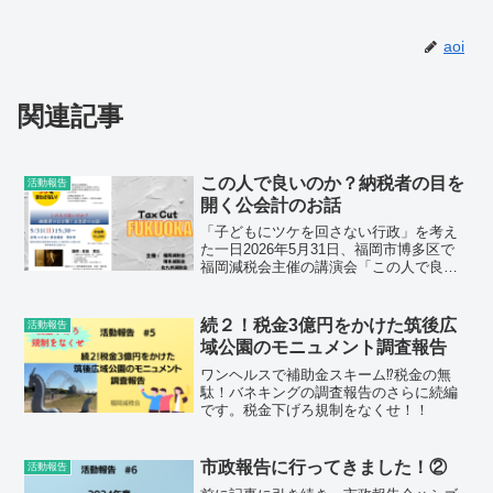
aoi
関連記事
この人で良いのか？納税者の目を
活動報告
開く公会計のお話
「子どもにツケを回さない行政」を考え
た一日2026年5月31日、福岡市博多区で
福岡減税会主催の講演会「この人で良い
のか？ 納税者の目を開く公会計のお話」
を開催しました。講師には、博士（政策
研究）・公認会計士であり、公会計研究
続２！税金3億円をかけた筑後広
活動報告
所代表、自由経済...
域公園のモニュメント調査報告
ワンヘルスで補助金スキーム⁉税金の無
駄！バネキングの調査報告のさらに続編
です。税金下げろ規制をなくせ！！
市政報告に行ってきました！②
活動報告