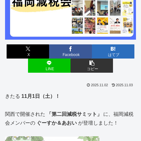
X
Facebook
はてブ
LINE
コピー
2025.11.02
2025.11.03
きたる
11月1日（土）！
関西で開催された
「第二回減税サミット」
に、福岡減税
会メンバーの
ぐーすか＆あおい
が登壇しました！