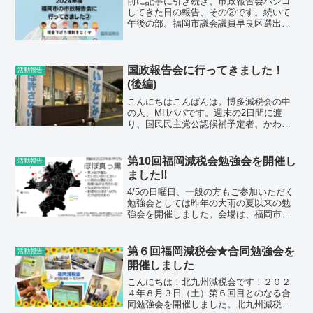
前に記事に引き続き、市政報告会ハシゴ
してきた日の報告、その②です。続いて
午後の部。福岡市議会議員早良区選出、
マエマミこと前野真美子市議。一昨年の
参院選の時に、大田京子候補の秘書をさ
れてました。こちらは減税会の仲間2人と
合流して、3人で行って...
国政報告会に行ってきました！
活動報告
(後編)
こんにちはこんばんは。博多減税会の中
の人、MHパパです。週末の2日間に渡
り、国民民主党公認候補予定者、かわも
と健一さんのタウンミーティング、立憲
民主党、いなとみ修二衆議院議員の国政
報告会に参加してきました。今回はその
第10回福岡減税会勉強会を開催し
活動報告
続き、後編です。前編はこ...
ました‼️
4/5の日曜日、一般の方もご参加いただく
勉強会としては昨年の大雨の夏以来の勉
強会を開催しました。会場は、福岡市の
赤煉瓦文化館。東京駅で有名な辰野金吾
建築。まあ、税金で維持されている文化
財です。利用料もかなり割安、、、今回
第６回福岡減税会★合同勉強会を
活動報告
は、総勢12名の方に...
開催しました
こんにちは！北九州減税会です！２０２
４年８月３日（土）第６回目とのなる合
同勉強会を開催しました。北九州減税会